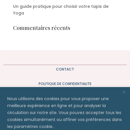
Un guide pratique pour choisir votre tapis de
Yoga
Commentaires récents
CONTACT
POLITIQUE DE CONFIDENTIALITE
Nous utilisons des cookies pour vous proposer une
meilleure expérience en ligne et pour analyser la
circulation sur notre site. Vous pouvez accepter tous les
cookies simultanément ou affiner vos préférences dans
Copyright
©
2021 PadMé Yoga | Mélissa Desvignes. All
les paramètres cookie..
rights reserved.