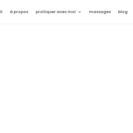
il
à propos
pratiquer avec moi
massages
blog